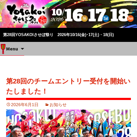
第28回YOSAKOIさせぼ祭り 2026年10/16(金)･17(土)・18(日)
Skip
Menu
to
content
第28回のチームエントリー受付を開始い
たしました！
2026年6月1日
お知らせ