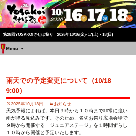
第28回YOSAKOIさせぼ祭り 2026年10/16(金)･17(土)・18(日)
Skip
Menu
to
content
雨天での予定変更について（10/18
9:00）
2025年10月18日
お知らせ
天気予報によれば、本日９時から１０時まで非常に強い
雨が降る見込みです。そのため、名切お祭り広場会場で
９時から開催する「ジュニアステージ」を１時間ずらし
１０時から開催と予定いたします。