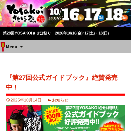
第28回YOSAKOIさせぼ祭り 2026年10/16(金)･17(土)・18(日)
Skip
Menu
to
content
『第27回公式ガイドブック』絶賛発売
中！
2025年10月14日
お知らせ