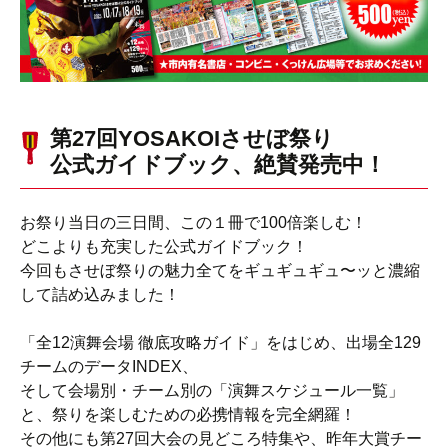
第27回YOSAKOIさせぼ祭り
公式ガイドブック、絶賛発売中！
お祭り当日の三日間、この１冊で100倍楽しむ！
どこよりも充実した公式ガイドブック！
今回もさせぼ祭りの魅力全てをギュギュギュ〜ッと濃縮
して詰め込みました！
「全12演舞会場 徹底攻略ガイド」をはじめ、出場全129
チームのデータINDEX、
そして会場別・チーム別の「演舞スケジュール一覧」
と、祭りを楽しむための必携情報を完全網羅！
その他にも第27回大会の見どころ特集や、昨年大賞チー