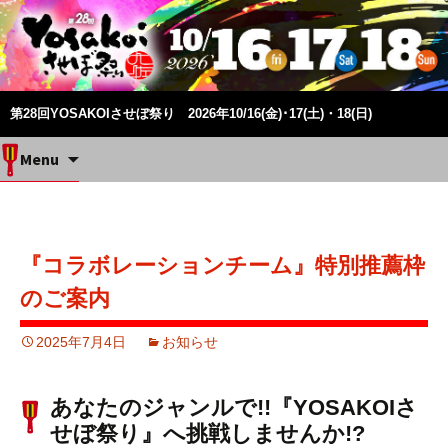
第28回YOSAKOIさせぼ祭り 2026年10/16(金)･17(土)・18(日)
Skip
Menu
to
content
『コラボレーションチーム』特別推薦枠
のご案内
2025年7月4日
お知らせ
あなたのジャンルで!!『YOSAKOIさ
せぼ祭り』へ挑戦しませんか!?