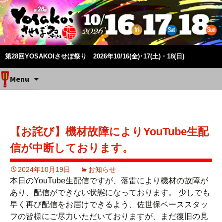
第28回YOSAKOIさせぼ祭り 2026年10/16(金)･17(土)・18(日)
Skip
Menu
to
content
【お詫び】機材故障によりYouTube生配
信が中断しております。
2024年10月19日
お知らせ
本日のYouTube生配信ですが、落雷により機材の故障が
あり、配信ができない状態になっております。 少しでも
早く再び配信をお届けできるよう、佐世保ベーススタッ
フの皆様にご尽力いただいておりますが、まだ復旧の見