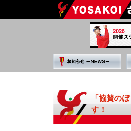
Skip
to
content
「協賛のぼ
す！