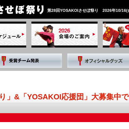
第28回YOSAKOIさせぼ祭り 2026年10/16(金
り」&「YOSAKOI応援団」大募集中で