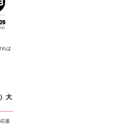
ければ
ー）大
の応援