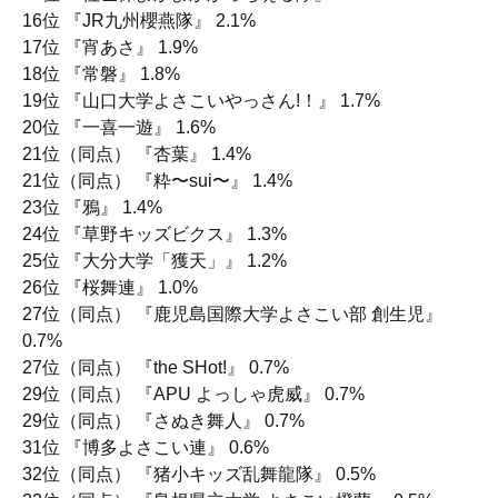
16位 『JR九州櫻燕隊』 2.1%
17位 『宵あさ』 1.9%
18位 『常磐』 1.8%
19位 『山口大学よさこいやっさん!！』 1.7%
20位 『一喜一遊』 1.6%
21位（同点） 『杏葉』 1.4%
21位（同点） 『粋〜sui〜』 1.4%
23位 『鴉』 1.4%
24位 『草野キッズビクス』 1.3%
25位 『大分大学「獲天」』 1.2%
26位 『桜舞連』 1.0%
27位（同点） 『鹿児島国際大学よさこい部 創生児』
0.7%
27位（同点） 『the SHot!』 0.7%
29位（同点） 『APU よっしゃ虎威』 0.7%
29位（同点） 『さぬき舞人』 0.7%
31位 『博多よさこい連』 0.6%
32位（同点） 『猪小キッズ乱舞龍隊』 0.5%