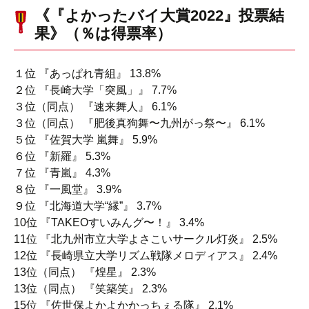
《『よかったバイ大賞2022』投票結
果》（％は得票率）
１位 『あっぱれ青組』 13.8%
２位 『長崎大学「突風」』 7.7%
３位（同点） 『速来舞人』 6.1%
３位（同点） 『肥後真狗舞〜九州がっ祭〜』 6.1%
５位 『佐賀大学 嵐舞』 5.9%
６位 『新羅』 5.3%
７位 『青嵐』 4.3%
８位 『一風堂』 3.9%
９位 『北海道大学“縁”』 3.7%
10位 『TAKEOすいみんグ〜！』 3.4%
11位 『北九州市立大学よさこいサークル灯炎』 2.5%
12位 『長崎県立大学リズム戦隊メロディアス』 2.4%
13位（同点） 『煌星』 2.3%
13位（同点） 『笑築笑』 2.3%
15位 『佐世保よかよかかっちぇる隊』 2.1%