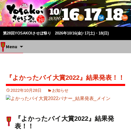
第28回YOSAKOIさせぼ祭り 2026年10/16(金)･17(土)・18(日)
Skip
Menu
to
content
『よかったバイ大賞2022』結果発表！！
2022年10月28日
お知らせ
『よかったバイ大賞2022』結果発
表！！