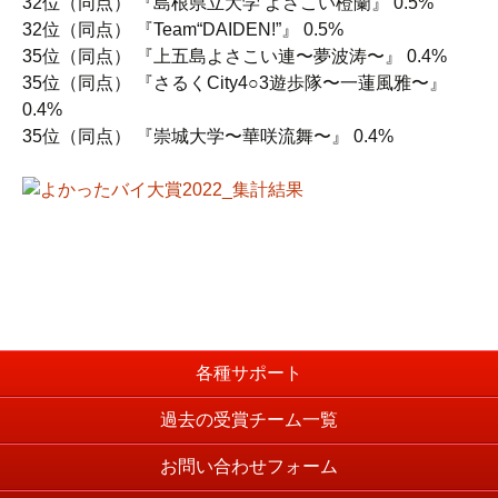
32位（同点） 『島根県立大学 よさこい橙蘭』 0.5%
32位（同点） 『Team“DAIDEN!”』 0.5%
35位（同点） 『上五島よさこい連〜夢波涛〜』 0.4%
35位（同点） 『さるくCity4○3遊歩隊〜一蓮風雅〜』
0.4%
35位（同点） 『崇城大学〜華咲流舞〜』 0.4%
各種サポート
過去の受賞チーム一覧
お問い合わせフォーム