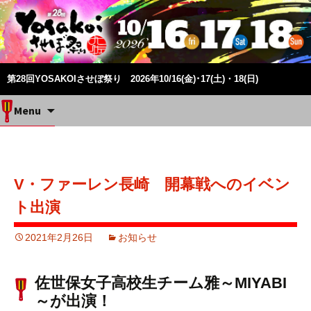
第28回YOSAKOIさせぼ祭り 2026年10/16(金)･17(土)・18(日)
Skip
Menu
to
content
V・ファーレン長崎 開幕戦へのイベン
ト出演
2021年2月26日
お知らせ
佐世保女子高校生チーム雅～MIYABI
～が出演！