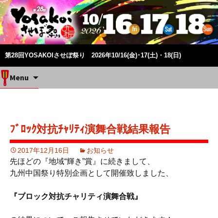
第28回YOSAKOIさせぼ祭り 2026年10/16(金)･17(土)・18(日)
Skip
Menu
to
content
ﾌﾞﾛｯｸ対抗ﾁｬﾘﾃｨ演舞合戦結果報告
2017年12月16日
お知らせ
先ほどの『地域“輝き”賞』に続きまして、
九州中国祭り特別企画として開催致しました、
『ブロック対抗チャリティ演舞合戦』