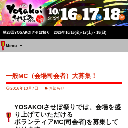
第28回YOSAKOIさせぼ祭り 2026年10/16(金)･17(土)・18(日)
Skip
Menu
to
content
一般MC（会場司会者）大募集！
2016年10月7日
お知らせ
YOSAKOIさせぼ祭りでは、会場を盛
り上げていただける
ボランティアMC(司会者)を募集して