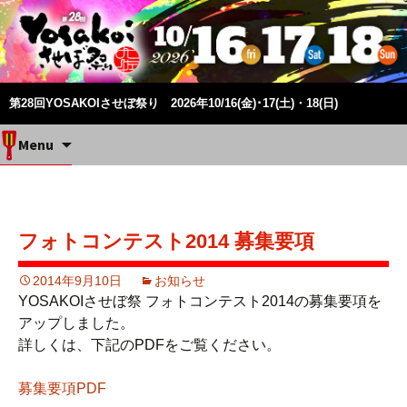
第28回YOSAKOIさせぼ祭り 2026年10/16(金)･17(土)・18(日)
Skip
Menu
to
content
フォトコンテスト2014 募集要項
2014年9月10日
お知らせ
YOSAKOIさせぼ祭 フォトコンテスト2014の募集要項を
アップしました。
詳しくは、下記のPDFをご覧ください。
募集要項PDF