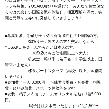
今回は踊り子だけでなく、旗士・煽り手・サポートスタ
ッフも募集。YOSAKOI祭りを通じて、みんなで佐世保な
らではの楽しい国際交流を体験し、相互理解を深め、笑
顔と元気を世界中に発信していきましょう！
■募集対象／①踊り子：佐世保近隣在住の外国籍の方。
②踊り子：外国人の方と交流しながら、
YOSAKOIを楽しんでみたい日本人の方。
（※①②ともに幼稚園以上〜大人）
③旗士、煽り手（若干名、中学生以上、国
籍問いません）
④サポートスタッフ（高校生以上、国籍問
いません）
■参加費／一人 3,000円 （※練習会場費・音響費・指導
費・祭り参加費・スポーツ保険等を含む）
■衣装・鳴子／衣装（チームオリジナル法被）1着5,000
円。
鳴子は注文販売いたします（1組1,500〜