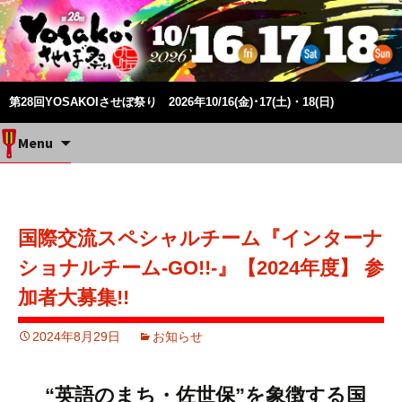
第28回YOSAKOIさせぼ祭り 2026年10/16(金)･17(土)・18(日)
Skip
Menu
to
content
国際交流スペシャルチーム『インターナ
ショナルチーム-GO!!-』【2024年度】 参
加者大募集!!
2024年8月29日
お知らせ
“英語のまち・佐世保”を象徴する国