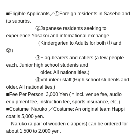
■Eligible Applicants／①Foreign residents in Sasebo and
its suburbs.
②Japanese residents seeking to
experience Yosakoi and international exchange.
（Kindergarten to Adults for both ① and
②）
③Flag-bearers and callers (a few people
each, Junior high school students and
older. All nationalities.)
④Volunteer staff (High school students and
older. All nationalities.)
■Fee Per Person: 3,000 Yen (＊incl. venue fee, audio
equipment fee, instruction fee, sports insurance, etc.）
■Costume･Naruko ／Costume: An original team Happi
coat is 5,000 yen.
Naruko (a pair of wooden clappers) can be ordered for
about 1,500 to 2,000 yen.