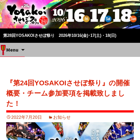
第28回YOSAKOIさせぼ祭り 2026年10/16(金)･17(土)・18(日)
Skip
Menu
to
content
『第24回YOSAKOIさせぼ祭り』の開催
概要・チーム参加要項を掲載致しまし
た！
2022年7月20日
お知らせ