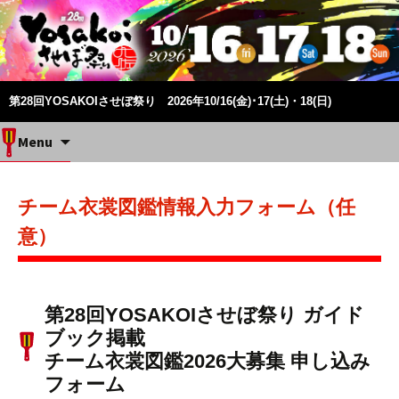
第28回YOSAKOIさせぼ祭り 2026年10/16(金)･17(土)・18(日)
Skip
Menu
to
content
チーム衣裳図鑑情報入力フォーム（任
意）
第28回YOSAKOIさせぼ祭り ガイド
ブック掲載
チーム衣裳図鑑2026大募集 申し込み
フォーム