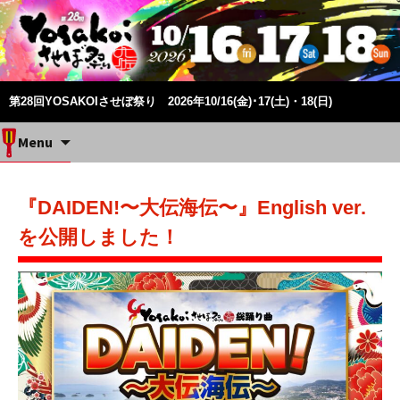
第28回YOSAKOIさせぼ祭り 2026年10/16(金)･17(土)・18(日)
Skip
Menu
to
content
『DAIDEN!〜大伝海伝〜』English ver.
を公開しました！