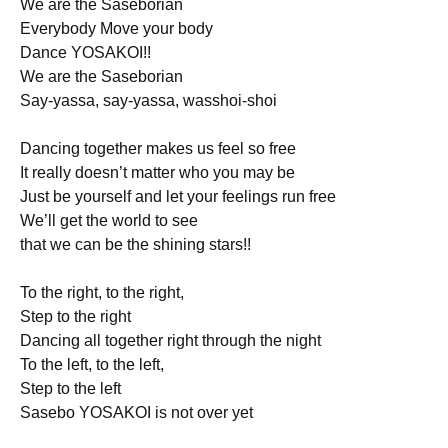
We are the Saseborian
Everybody Move your body
Dance YOSAKOI!!
We are the Saseborian
Say-yassa, say-yassa, wasshoi-shoi
Dancing together makes us feel so free
It really doesn’t matter who you may be
Just be yourself and let your feelings run free
We’ll get the world to see
that we can be the shining stars!!
To the right, to the right,
Step to the right
Dancing all together right through the night
To the left, to the left,
Step to the left
Sasebo YOSAKOI is not over yet